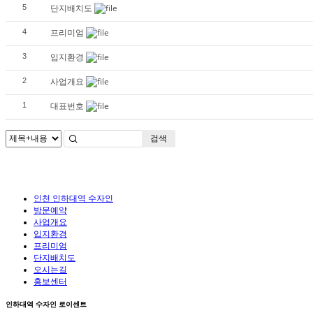
단지배치도
5
프리미엄
4
입지환경
3
사업개요
2
대표번호
1
검색
인천 인하대역 수자인
방문예약
사업개요
입지환경
프리미엄
단지배치도
오시는길
홍보센터
인하대역 수자인 로이센트