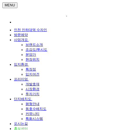
MENU
인천 인하대역 수자인
방문예약
사업개요
브랜드소개
조감도/투시도
분양가
현장위치
입지환경
특장점
입지여건
프리미엄
개발호재
시장환경
투자가치
단지배치도
평형안내
동호수배치도
커뮤니티
특화시스템
오시는길
홍보센터